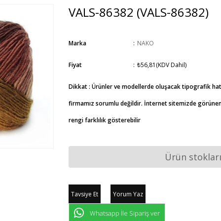
VALS-86382
(VALS-86382)
Marka
:
NAKO
Fiyat
:
₺56,81
(KDV Dahil)
Dikkat : Ürünler ve modellerde oluşacak tipografik ha
firmamız sorumlu değildir. İnternet sitemizde görünen 
rengi farklılık gösterebilir
Ürün stoklar
Tavsiye Et
Yorum Yaz
Whatsapp İle Sipariş ver