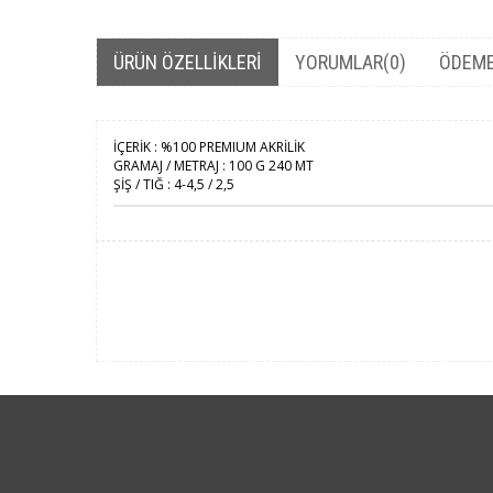
ÜRÜN ÖZELLIKLERI
YORUMLAR
(0)
ÖDEME
İÇERİK : %100 PREMIUM AKRİLİK
GRAMAJ / METRAJ : 100 G 240 MT
ŞİŞ / TIĞ : 4-4,5 / 2,5