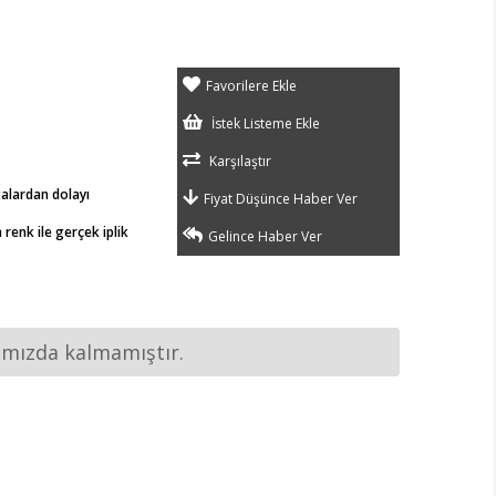
Favorilere Ekle
İstek Listeme Ekle
Karşılaştır
talardan dolayı
Fiyat Düşünce Haber Ver
renk ile gerçek iplik
Gelince Haber Ver
ımızda kalmamıştır.