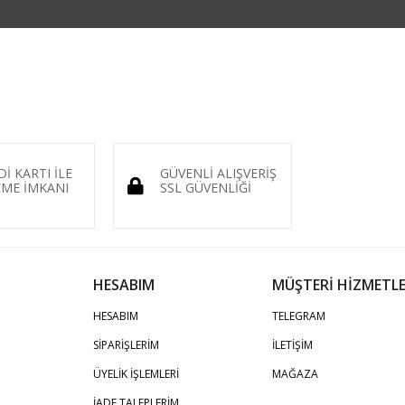
Dİ KARTI İLE
GÜVENLİ ALIŞVERİŞ
ME İMKANI
SSL GÜVENLİĞİ
HESABIM
MÜŞTERİ HİZMETLE
HESABIM
TELEGRAM
SİPARİŞLERİM
İLETİŞİM
ÜYELİK İŞLEMLERİ
MAĞAZA
İADE TALEPLERİM