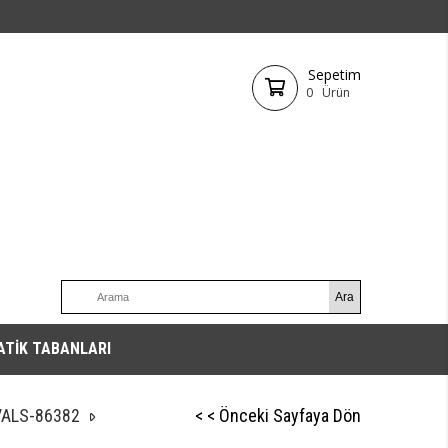
Sepetim
0
Ürün
ATİK TABANLARI
VALS-86382
< < Önceki Sayfaya Dön