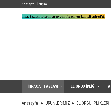
Anasayfa
İletişim
ihrac fazlası iplerin en uygun fiyatlı en kaliteli adresi🚀
İHRACAT FAZLASI
EL ÖRGÜ İPLİĞİ
A
Anasayfa
ÜRÜNLERİMİZ
EL ÖRGÜ İPLİKLERİ