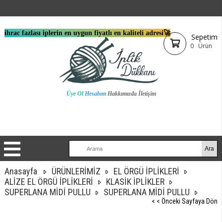
ihrac fazlası iplerin en uygun fiyatlı en kaliteli adresi🚀
Sepetim
0
Ürün
Üye Ol
Hesabım
Hakkımızda
İletişim
Anasayfa
ÜRÜNLERİMİZ
EL ÖRGÜ İPLİKLERİ
ALİZE EL ÖRGÜ İPLİKLERİ
KLASİK İPLİKLER
SUPERLANA MİDİ PULLU
SUPERLANA MİDİ PULLU
< < Önceki Sayfaya Dön