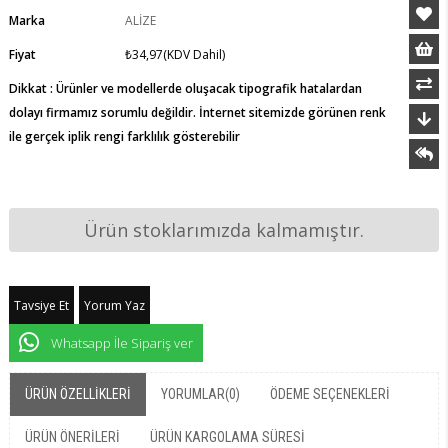
Marka
ALİZE
Fiyat
₺34,97
(KDV Dahil)
Dikkat : Ürünler ve modellerde oluşacak tipografik hatalardan
dolayı firmamız sorumlu değildir. İnternet sitemizde görünen renk
ile gerçek iplik rengi farklılık gösterebilir
Ürün stoklarımızda kalmamıştır.
Tavsiye Et
Yorum Yaz
Whatsapp İle Sipariş ver
ÜRÜN ÖZELLIKLERI
YORUMLAR
(0)
ÖDEME SEÇENEKLERI
ÜRÜN ÖNERILERI
ÜRÜN KARGOLAMA SÜRESI