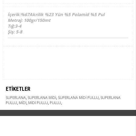
İçerik:%67Akrilik %23 Yün %5 Polamid %5 Pul
Metraj: 100gr/150mt
Tığ:3-4
Şiş: 5-8
ETIKETLER
SUPERLANA
,
SUPERLANA MİDİ
,
SUPERLANA MİDİ PULLU
,
SUPERLANA
PULLU
,
MİDİ
,
MİDİ PULLU
,
PULLU
,