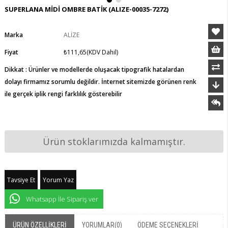
SUPERLANA MİDİ OMBRE BATİK
(ALIZE-00035-7272)
Marka
ALİZE
Fiyat
₺111,65
(KDV Dahil)
Dikkat : Ürünler ve modellerde oluşacak tipografik hatalardan
dolayı firmamız sorumlu değildir. İnternet sitemizde görünen renk
ile gerçek iplik rengi farklılık gösterebilir
Ürün stoklarımızda kalmamıştır.
Tavsiye Et
Yorum Yaz
Whatsapp İle Sipariş ver
ÜRÜN ÖZELLIKLERI
YORUMLAR
(0)
ÖDEME SEÇENEKLERI