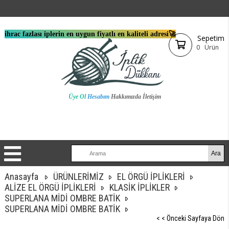
ihrac fazlası iplerin en uygun fiyatlı en kaliteli adresi🚀
Sepetim
0
Ürün
Üye Ol
Hesabım
Hakkımızda
İletişim
Anasayfa
ÜRÜNLERİMİZ
EL ÖRGÜ İPLİKLERİ
ALİZE EL ÖRGÜ İPLİKLERİ
KLASİK İPLİKLER
SUPERLANA MİDİ OMBRE BATİK
SUPERLANA MİDİ OMBRE BATİK
< < Önceki Sayfaya Dön