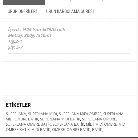
ÜRÜN ÖNERILERI
ÜRÜN KARGOLAMA SÜRESI
İçerik: %25 Yün %75Akrilik
Metraj: 300gr/510mt
Tığ:2-4
Şiş: 5-7
ETIKETLER
SUPERLANA
,
SUPERLANA MİDİ
,
SUPERLANA MİDİ OMBRE
,
SUPERLANA
MİDİ OMBRE BATİK
,
SUPERLANA MİDİ BATİK
,
SUPERLANA OMBRE
,
SUPERLANA OMBRE BATİK
,
SUPERLANA BATİK
,
MİDİ
,
MİDİ OMBRE
,
MİDİ
OMBRE BATİK
,
MİDİ BATİK
,
OMBRE
,
OMBRE BATİK
,
BATİK
,