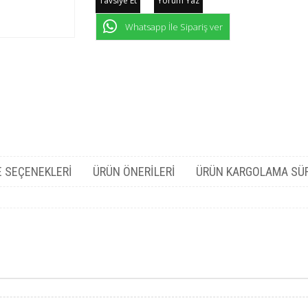
Tavsiye Et
Yorum Yaz
Whatsapp İle Sipariş ver
 SEÇENEKLERI
ÜRÜN ÖNERILERI
ÜRÜN KARGOLAMA SÜ