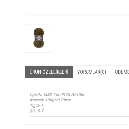
ÜRÜN ÖZELLIKLERI
YORUMLAR
(0)
ÖDEME
İçerik: %25 Yün %75 Akrilik
Metraj: 100gr/170mt
Tığ:2-4
Şiş: 5-7