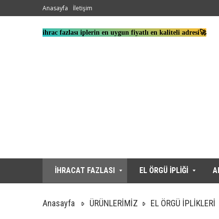
Anasayfa
İletişim
ihrac fazlası iplerin en uygun fiyatlı en kaliteli adresi🚀
İHRACAT FAZLASI
EL ÖRGÜ İPLİĞİ
A
Anasayfa
ÜRÜNLERİMİZ
EL ÖRGÜ İPLİKLERİ