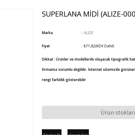
SUPERLANA MİDİ
(ALIZE-00
Marka
:
ALİZE
Fiyat
:
₺71,82
(KDV Dahil)
Dikkat : Ürünler ve modellerde oluşacak tipografik ha
firmamız sorumlu değildir. İnternet sitemizde görünen 
rengi farklılık gösterebilir
Ürün stoklar