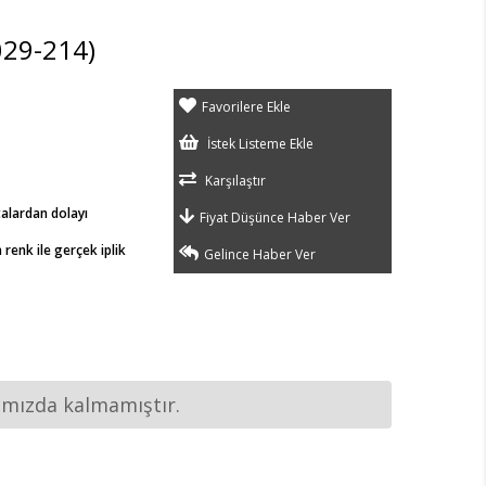
029-214)
Favorilere Ekle
İstek Listeme Ekle
Karşılaştır
talardan dolayı
Fiyat Düşünce Haber Ver
renk ile gerçek iplik
Gelince Haber Ver
ımızda kalmamıştır.