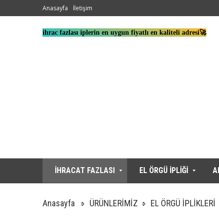
Anasayfa
İletişim
ihrac fazlası iplerin en uygun fiyatlı en kaliteli adresi🚀
İHRACAT FAZLASI
EL ÖRGÜ İPLİĞİ
A
Anasayfa
ÜRÜNLERİMİZ
EL ÖRGÜ İPLİKLERİ