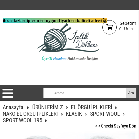
ihrac fazlası iplerin en uygun fiyatlı en kaliteli adresi🚀
Sepetim
0
Ürün
Üye Ol
Hesabım
Hakkımızda
İletişim
Anasayfa
ÜRÜNLERİMİZ
EL ÖRGÜ İPLİKLERİ
NAKO EL ÖRGÜ İPLİKLERİ
KLASİK
SPORT WOOL
SPORT WOOL 195
< < Önceki Sayfaya Dön