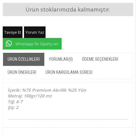
Ürün stoklarımızda kalmamıştır.
Tavsiye Et
Yorum Yaz
Whatsapp İle Sipariş ver
ÜRÜN ÖZELLIKLERI
YORUMLAR
(0)
ÖDEME SEÇENEKLERI
ÜRÜN ÖNERILERI
ÜRÜN KARGOLAMA SÜRESI
İçerik: %75 Premium Akrilik %25 Yün
Metraj: 100gr/120 mt
Tığ: 6-7
Şiş: 2