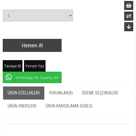
Tavsiye Et
Yorum Yaz
Whatsapp İle Sipariş ver
ÜRÜN ÖZELLIKLERI
YORUMLAR
(0)
ÖDEME SEÇENEKLERI
ÜRÜN ÖNERILERI
ÜRÜN KARGOLAMA SÜRESI