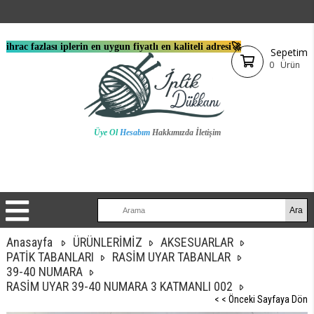
ihrac fazlası iplerin en uygun fiyatlı en kaliteli adresi🚀
Sepetim
0
Ürün
Üye Ol
Hesabım
Hakkımızda
İletişim
Anasayfa
ÜRÜNLERİMİZ
AKSESUARLAR
PATİK TABANLARI
RASİM UYAR TABANLAR
39-40 NUMARA
RASİM UYAR 39-40 NUMARA 3 KATMANLI 002
< < Önceki Sayfaya Dön