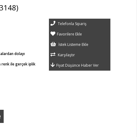
3148)
Telefonla Sipariş
Favorilere Ekle
İstek Listeme Ekle
talardan dolayı
Karşılaştır
renk ile gerçek iplik
Fiyat Düşünce Haber Ver