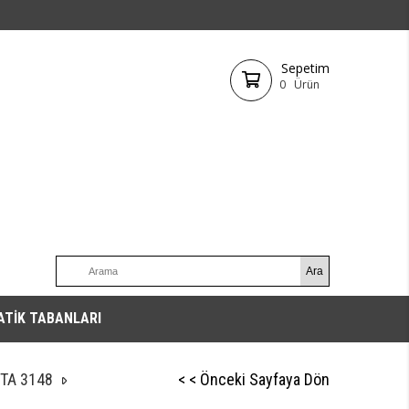
Sepetim
0
Ürün
ATİK TABANLARI
TA 3148
< < Önceki Sayfaya Dön