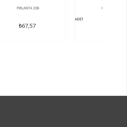
PIRLANTA 237
ADET
AD
₺67,57