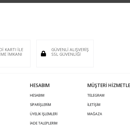
Dİ KARTI İLE
GÜVENLİ ALIŞVERİŞ
ME İMKANI
SSL GÜVENLİĞİ
HESABIM
MÜŞTERİ HİZMETLE
HESABIM
TELEGRAM
SİPARİŞLERİM
İLETİŞİM
ÜYELİK İŞLEMLERİ
MAĞAZA
İADE TALEPLERİM