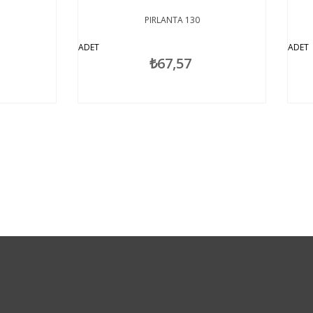
PIRLANTA 130
PIRLANTA 208
T
ADET
₺67,57
₺67,57