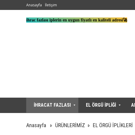
Anasayfa
İletişim
ihrac fazlası iplerin en uygun fiyatlı en kaliteli adresi🚀
İHRACAT FAZLASI
EL ÖRGÜ İPLİĞİ
A
Anasayfa
ÜRÜNLERİMİZ
EL ÖRGÜ İPLİKLERİ