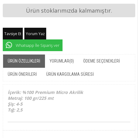
Ürün stoklarımızda kalmamıştır.
Tavsiye Et
Yorum Yaz
Whatsapp İle Sipariş ver
ÜRÜN ÖZELLIKLERI
YORUMLAR
(0)
ÖDEME SEÇENEKLERI
ÜRÜN ÖNERILERI
ÜRÜN KARGOLAMA SÜRESI
İçerik: %100 Premium Micro Akrilik
Metraj: 100 gr/225 mt
Şiş: 4-5
Tığ: 2,5