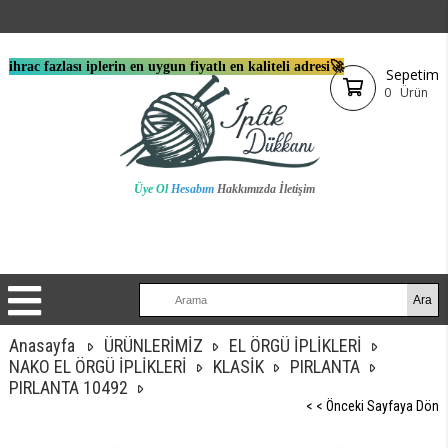
ihrac fazlası iplerin en uygun fiyatlı en kaliteli adresi🚀
Sepetim
0
Ürün
Üye Ol
Hesabım
Hakkımızda
İletişim
Anasayfa
ÜRÜNLERİMİZ
EL ÖRGÜ İPLİKLERİ
NAKO EL ÖRGÜ İPLİKLERİ
KLASİK
PIRLANTA
PIRLANTA 10492
< < Önceki Sayfaya Dön