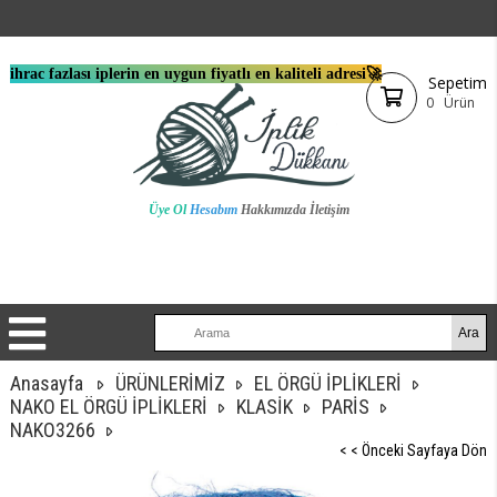
ihrac fazlası iplerin en uygun fiyatlı en kaliteli adresi🚀
Sepetim
0
Ürün
Üye Ol
Hesabım
Hakkımızda
İletişim
Anasayfa
ÜRÜNLERİMİZ
EL ÖRGÜ İPLİKLERİ
NAKO EL ÖRGÜ İPLİKLERİ
KLASİK
PARİS
NAKO3266
< < Önceki Sayfaya Dön