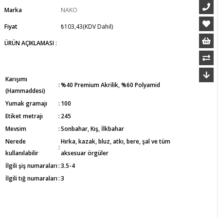
Marka
NAKO
Fiyat
₺103,43
(KDV Dahil)
ÜRÜN AÇIKLAMASI :
Karışımı
:
%40 Premium Akrilik, %60 Polyamid
(Hammaddesi)
Yumak gramajı
:
100
Etiket metrajı
:
245
Mevsim
:
Sonbahar, Kış, İlkbahar
Nerede
Hırka, kazak, bluz, atkı, bere, şal ve tüm
:
kullanılabilir
aksesuar örgüler
İlgili şiş numaraları
:
3.5-4
İlgili tığ numaraları
:
3