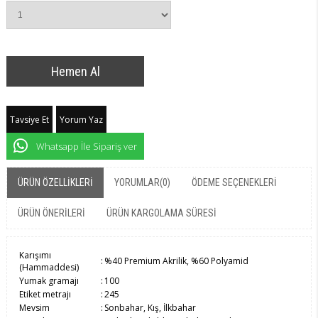
Tavsiye Et
Yorum Yaz
Whatsapp İle Sipariş ver
ÜRÜN ÖZELLIKLERI
YORUMLAR
(0)
ÖDEME SEÇENEKLERI
ÜRÜN ÖNERILERI
ÜRÜN KARGOLAMA SÜRESI
Karışımı
:
%40 Premium Akrilik, %60 Polyamid
(Hammaddesi)
Yumak gramajı
:
100
Etiket metrajı
:
245
Mevsim
:
Sonbahar, Kış, İlkbahar