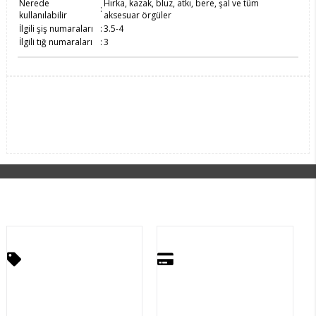
Nerede
Hırka, kazak, bluz, atkı, bere, şal ve tüm
:
kullanılabilir
aksesuar örgüler
İlgili şiş numaraları
:
3.5-4
İlgili tığ numaraları
:
3