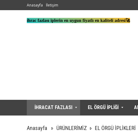
Anasayfa
İletişim
ihrac fazlası iplerin en uygun fiyatlı en kaliteli adresi🚀
İHRACAT FAZLASI
EL ÖRGÜ İPLİĞİ
A
Anasayfa
ÜRÜNLERİMİZ
EL ÖRGÜ İPLİKLERİ