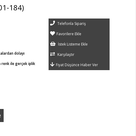
01-184)
Telefonla Sipariş
Favorilere Ekle
İstek Listeme Ekle
talardan dolayı
Karşılaştır
renk ile gerçek iplik
Fiyat Düşünce Haber Ver