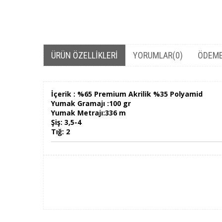
ÜRÜN ÖZELLIKLERI
YORUMLAR
(0)
ÖDEME
İçerik : %65 Premium Akrilik %35 Polyamid
Yumak Gramajı :100 gr
Yumak Metrajı:336 m
Şiş: 3,5-4
Tığ: 2