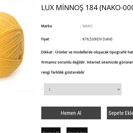
LUX MİNNOŞ 184
(NAKO-00
Marka
:
NAKO
Fiyat
:
₺76,53
(KDV Dahil)
Dikkat : Ürünler ve modellerde oluşacak tipografik ha
firmamız sorumlu değildir. İnternet sitemizde görünen 
rengi farklılık gösterebilir
: