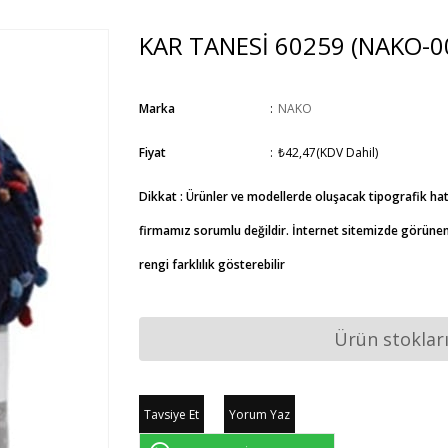
KAR TANESİ 60259
(NAKO-0
Marka
:
NAKO
Fiyat
:
₺42,47
(KDV Dahil)
Dikkat : Ürünler ve modellerde oluşacak tipografik ha
firmamız sorumlu değildir. İnternet sitemizde görünen 
rengi farklılık gösterebilir
Ürün stoklar
Tavsiye Et
Yorum Yaz