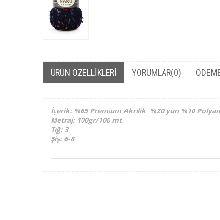
ÜRÜN ÖZELLIKLERI
YORUMLAR
(0)
ÖDEME
İçerik: %65 Premium Akrilik %20 yün %10 Polyam
Metraj: 100gr/100 mt
Tığ: 3
Şiş: 6-8