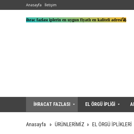
Anasayfa
İletişim
ihrac fazlası iplerin en uygun fiyatlı en kaliteli adresi🚀
İHRACAT FAZLASI
EL ÖRGÜ İPLİĞİ
A
Anasayfa
ÜRÜNLERİMİZ
EL ÖRGÜ İPLİKLERİ