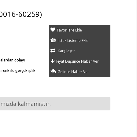
0016-60259)
Favorilere Ekle
İstek Listeme Ekle
Karşılaştır
talardan dolayı
Fiyat Düşünce Haber Ver
renk ile gerçek iplik
Gelince Haber Ver
ımızda kalmamıştır.