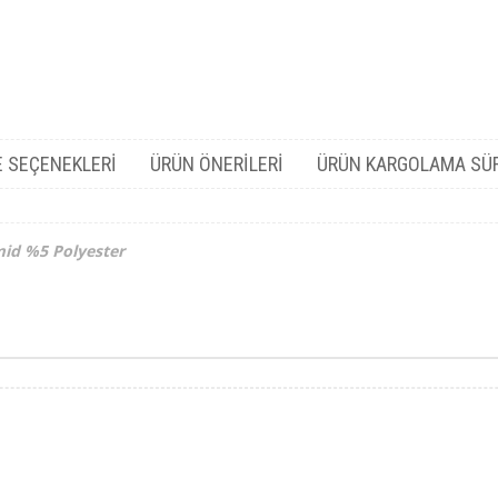
 SEÇENEKLERI
ÜRÜN ÖNERILERI
ÜRÜN KARGOLAMA SÜ
id %5 Polyester