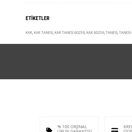
ETIKETLER
KAR
,
KAR TANESİ
,
KAR TANESİ 60259
,
KAR 60259
,
TANESİ
,
TANESİ
% 100 ORJİNAL
KRE
ÜRÜN GARANTİSİ
ÖDE