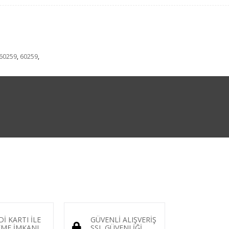
 60259
,
60259
,
Dİ KARTI İLE
GÜVENLİ ALIŞVERİŞ
ME İMKANI
SSL GÜVENLİĞİ