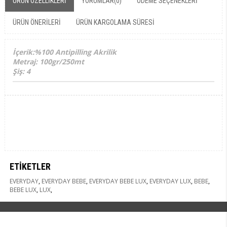
ÜRÜN ÖZELLIKLERI
YORUMLAR
(0)
ÖDEME SEÇENEKLERI
ÜRÜN ÖNERILERI
ÜRÜN KARGOLAMA SÜRESI
İçerik:%100 Antipilling Akrilik
Metraj: 100gr/250mt
Şiş: 4
ETIKETLER
EVERYDAY
,
EVERYDAY BEBE
,
EVERYDAY BEBE LUX
,
EVERYDAY LUX
,
BEBE
,
BEBE LUX
,
LUX
,