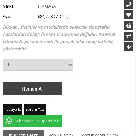
Marka
HİMALAYA
Fiyat
₺84,95
(KDV Dahil)
Dikkat : Ürünler ve modellerde oluşacak tipografik
hatalardan dolayı firmamız sorumlu değildir. İnternet
sitemizde görünen renk ile gerçek iplik rengi farklılık
gösterebilir
Tavsiye Et
Yorum Yaz
Whatsapp İle Sipariş ver