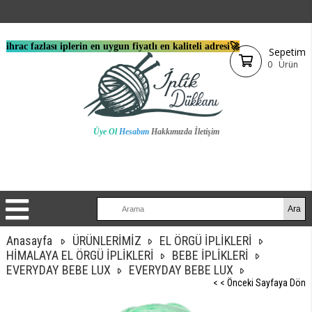
ihrac fazlası iplerin en uygun fiyatlı en kaliteli adresi🚀
Sepetim
0
Ürün
Üye Ol
Hesabım
Hakkımızda
İletişim
Anasayfa
ÜRÜNLERİMİZ
EL ÖRGÜ İPLİKLERİ
HİMALAYA EL ÖRGÜ İPLİKLERİ
BEBE İPLİKLERİ
EVERYDAY BEBE LUX
EVERYDAY BEBE LUX
< < Önceki Sayfaya Dön