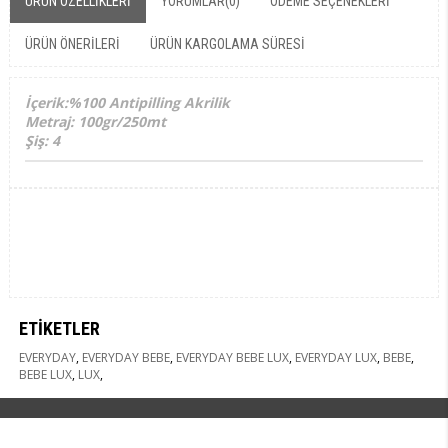
ÜRÜN ÖZELLIKLERI
YORUMLAR
(0)
ÖDEME SEÇENEKLERI
ÜRÜN ÖNERILERI
ÜRÜN KARGOLAMA SÜRESI
İçerik:%100 Antipilling Akrilik
Metraj: 100gr/250mt
Şiş: 4
ETIKETLER
EVERYDAY
,
EVERYDAY BEBE
,
EVERYDAY BEBE LUX
,
EVERYDAY LUX
,
BEBE
,
BEBE LUX
,
LUX
,