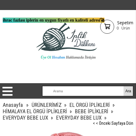
ihrac fazlası iplerin en uygun fiyatlı en kaliteli adresi🚀
Sepetim
0
Ürün
Üye Ol
Hesabım
Hakkımızda
İletişim
Anasayfa
ÜRÜNLERİMİZ
EL ÖRGÜ İPLİKLERİ
HİMALAYA EL ÖRGÜ İPLİKLERİ
BEBE İPLİKLERİ
EVERYDAY BEBE LUX
EVERYDAY BEBE LUX
< < Önceki Sayfaya Dön