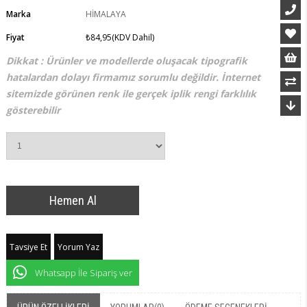
Marka
HİMALAYA
Fiyat
₺84,95
(KDV Dahil)
Dikkat : Ürünler ve modellerde oluşacak tipografik
hatalardan dolayı firmamız sorumlu değildir. İnternet
sitemizde görünen renk ile gerçek iplik rengi farklılık
gösterebilir
Tavsiye Et
Yorum Yaz
Whatsapp İle Sipariş ver