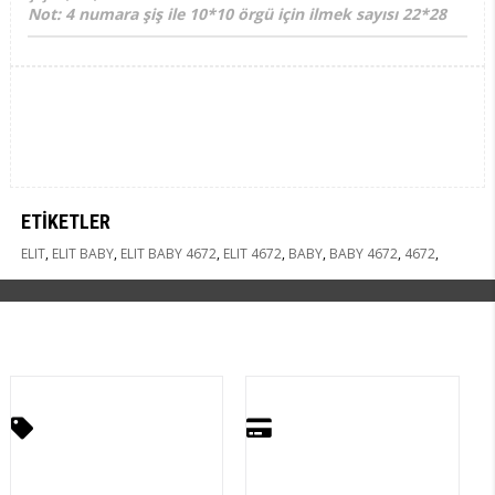
Not: 4 numara şiş ile 10*10 örgü için ilmek sayısı 22*28
ETIKETLER
ELIT
,
ELIT BABY
,
ELIT BABY 4672
,
ELIT 4672
,
BABY
,
BABY 4672
,
4672
,