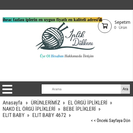
ihrac fazlası iplerin en uygun fiyatlı en kaliteli adresi🚀
Sepetim
0
Ürün
Üye Ol
Hesabım
Hakkımızda
İletişim
Anasayfa
ÜRÜNLERİMİZ
EL ÖRGÜ İPLİKLERİ
NAKO EL ÖRGÜ İPLİKLERİ
BEBE İPLİKLERİ
ELIT BABY
ELIT BABY 4672
< < Önceki Sayfaya Dön