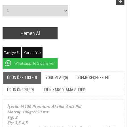
Tavsiye Et
Yorum Yaz
Whatsapp İle Sipariş ver
ÜRÜN ÖZELLIKLERI
YORUMLAR
(0)
ÖDEME SEÇENEKLERI
ÜRÜN ÖNERILERI
ÜRÜN KARGOLAMA SÜRESI
İçerik: %100 Premium Akrilik Anti-Pill
Metraj: 100gr/250 mt
Tığ: 2
Şiş: 3,5-4,5