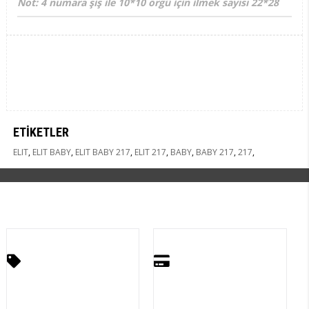
Not: 4 numara şiş ile 10*10 örgü için ilmek sayısı 22*28
ETIKETLER
ELIT
,
ELIT BABY
,
ELIT BABY 217
,
ELIT 217
,
BABY
,
BABY 217
,
217
,