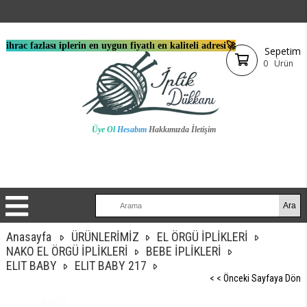
ihrac fazlası iplerin en uygun fiyatlı en kaliteli adresi🚀
Sepetim
0
Ürün
Üye Ol
Hesabım
Hakkımızda
İletişim
Anasayfa
ÜRÜNLERİMİZ
EL ÖRGÜ İPLİKLERİ
NAKO EL ÖRGÜ İPLİKLERİ
BEBE İPLİKLERİ
ELIT BABY
ELIT BABY 217
< < Önceki Sayfaya Dön