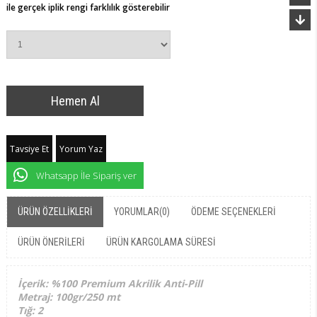
ile gerçek iplik rengi farklılık gösterebilir
Tavsiye Et
Yorum Yaz
Whatsapp İle Sipariş ver
ÜRÜN ÖZELLIKLERI
YORUMLAR
(0)
ÖDEME SEÇENEKLERI
ÜRÜN ÖNERILERI
ÜRÜN KARGOLAMA SÜRESI
İçerik: %100 Premium Akrilik Anti-Pill
Metraj: 100gr/250 mt
Tığ: 2