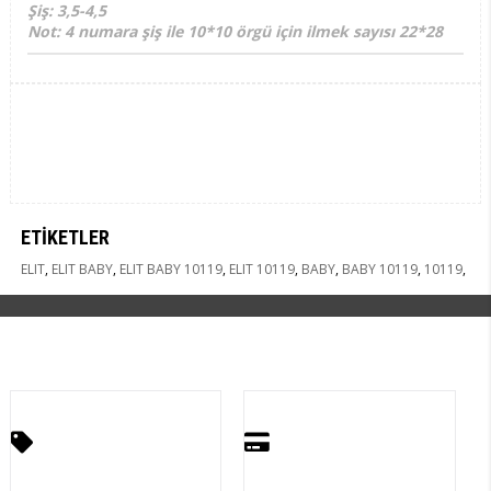
Şiş: 3,5-4,5
Not: 4 numara şiş ile 10*10 örgü için ilmek sayısı 22*28
ETIKETLER
ELIT
,
ELIT BABY
,
ELIT BABY 10119
,
ELIT 10119
,
BABY
,
BABY 10119
,
10119
,