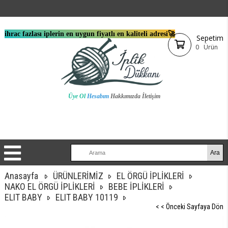
ihrac fazlası iplerin en uygun fiyatlı en kaliteli adresi🚀
Sepetim
0
Ürün
Üye Ol
Hesabım
Hakkımızda
İletişim
Anasayfa
ÜRÜNLERİMİZ
EL ÖRGÜ İPLİKLERİ
NAKO EL ÖRGÜ İPLİKLERİ
BEBE İPLİKLERİ
ELIT BABY
ELIT BABY 10119
< < Önceki Sayfaya Dön