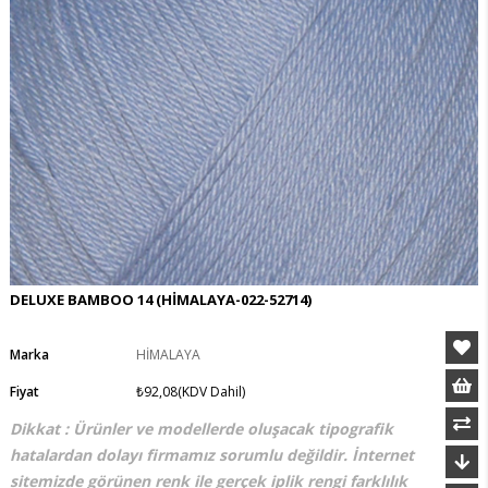
DELUXE BAMBOO 14
(HİMALAYA-022-52714)
Marka
HİMALAYA
Fiyat
₺92,08
(KDV Dahil)
Dikkat : Ürünler ve modellerde oluşacak tipografik
hatalardan dolayı firmamız sorumlu değildir. İnternet
sitemizde görünen renk ile gerçek iplik rengi farklılık