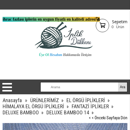
ihrac fazlası iplerin en uygun fiyatlı en kaliteli adresi🚀
Sepetim
0
Ürün
Üye Ol
Hesabım
Hakkımızda
İletişim
Anasayfa
ÜRÜNLERİMİZ
EL ÖRGÜ İPLİKLERİ
HİMALAYA EL ÖRGÜ İPLİKLERİ
FANTAZİ İPLİKLER
DELUXE BAMBOO
DELUXE BAMBOO 14
< < Önceki Sayfaya Dön