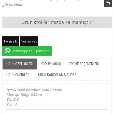
gösterebilir
Ürün stoklarımızda kalmamıştır.
Tavsiye Et
Yorum Yaz
Whatsapp İle Sipariş ver
ÜRÜN ÖZELLIKLERI
YORUMLAR
(0)
ÖDEME SEÇENEKLERI
ÜRÜN ÖNERILERI
ÜRÜN KARGOLAMA SÜRESI
İçerik:%60 Bamboo %40 Cotton
Metraj: 100gr/250mt
Şiş: 3,5
Tığ : 4