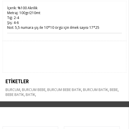
İçerik: %100 Akrilik
Metraj: 100gr/210mt
Tığ: 2-4
Şiş: 4-6
Not: 5,5 numara şiş ile 10*10 örgü için ilmek sayısı 17*25
ETIKETLER
BURCUM
,
BURCUM BEBE
,
BURCUM BEBE BATİK
,
BURCUM BATİK
,
BEBE
,
BEBE BATİK
,
BATİK
,