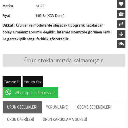
Marka
ALİZE
Fiyat
₺65,84
(KDV Dahil)
Dikkat : Ürünler ve modellerde oluşacak tipografik hatalardan
dolayı firmamız sorumlu değildir. İnternet sitemizde görünen renk
ile gerçek iplik rengi farklılık gösterebilir.
Ürün stoklarımızda kalmamıştır.
Tavsiye Et
Yorum Yaz
Whatsapp İle Sipariş ver
ÜRÜN ÖZELLIKLERI
YORUMLAR
(0)
ÖDEME SEÇENEKLERI
ÜRÜN ÖNERILERI
ÜRÜN KARGOLAMA SÜRESI