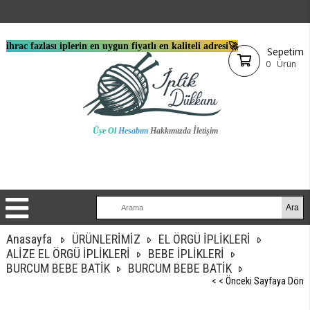
ihrac fazlası iplerin en uygun fiyatlı en kaliteli adresi🚀
Sepetim
0
Ürün
Üye Ol
Hesabım
Hakkımızda
İletişim
Anasayfa
ÜRÜNLERİMİZ
EL ÖRGÜ İPLİKLERİ
ALİZE EL ÖRGÜ İPLİKLERİ
BEBE İPLİKLERİ
BURCUM BEBE BATİK
BURCUM BEBE BATİK
< < Önceki Sayfaya Dön