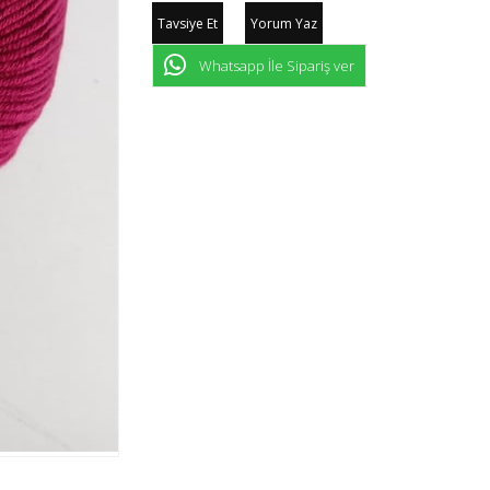
Tavsiye Et
Yorum Yaz
Whatsapp İle Sipariş ver