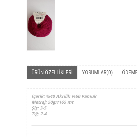
ÜRÜN ÖZELLIKLERI
YORUMLAR
(0)
ÖDEME
İçerik: %40 Akrilik %60 Pamuk
Metraj: 50gr/165 mt
Şiş: 3-5
Tığ: 2-4