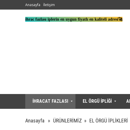
Anasayfa
İletişim
ihrac fazlası iplerin en uygun fiyatlı en kaliteli adresi🚀
İHRACAT FAZLASI
EL ÖRGÜ İPLİĞİ
A
Anasayfa
ÜRÜNLERİMİZ
EL ÖRGÜ İPLİKLERİ