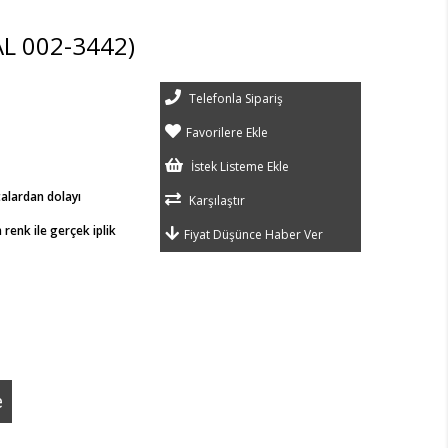
L 002-3442)
Telefonla Sipariş
Favorilere Ekle
İstek Listeme Ekle
talardan dolayı
Karşılaştır
renk ile gerçek iplik
Fiyat Düşünce Haber Ver