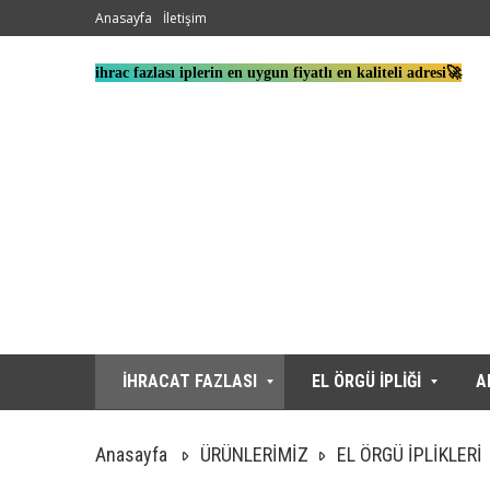
Anasayfa
İletişim
ihrac fazlası iplerin en uygun fiyatlı en kaliteli adresi🚀
İHRACAT FAZLASI
EL ÖRGÜ İPLİĞİ
A
Anasayfa
ÜRÜNLERİMİZ
EL ÖRGÜ İPLİKLERİ