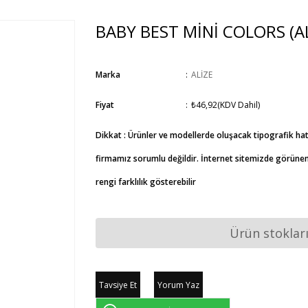
BABY BEST MİNİ COLORS
(A
Marka
:
ALİZE
Fiyat
:
₺46,92
(KDV Dahil)
Dikkat : Ürünler ve modellerde oluşacak tipografik ha
firmamız sorumlu değildir. İnternet sitemizde görünen 
rengi farklılık gösterebilir
Ürün stoklar
Tavsiye Et
Yorum Yaz