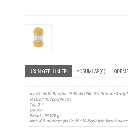
ÜRÜN ÖZELLIKLERI
YORUMLAR
(0)
ÖDEME
İçerik: %10 Bambu %90 Akrilik (Bu üründe Antipillin
Metraj: 100gr/240 mt
Tığ: 2-4
Şiş: 4-5
Paket : 5*100 gr
Not: 4,5 numara şiş ile 10*10 örgü için ilmek sayıs