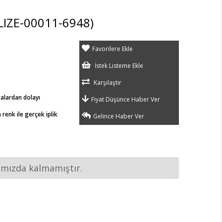
LIZE-00011-6948)
Favorilere Ekle
İstek Listeme Ekle
Karşılaştır
talardan dolayı
Fiyat Düşünce Haber Ver
renk ile gerçek iplik
Gelince Haber Ver
ımızda kalmamıştır.