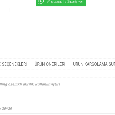
Whatsapp İle Sipariş ver
 SEÇENEKLERI
ÜRÜN ÖNERILERI
ÜRÜN KARGOLAMA SÜ
g özellikli akrilik kullanılmıştır)
ı 20*29