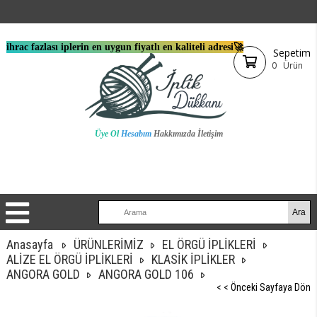
ihrac fazlası iplerin en uygun fiyatlı en kaliteli adresi🚀
Sepetim
0
Ürün
Üye Ol
Hesabım
Hakkımızda
İletişim
Anasayfa
ÜRÜNLERİMİZ
EL ÖRGÜ İPLİKLERİ
ALİZE EL ÖRGÜ İPLİKLERİ
KLASİK İPLİKLER
ANGORA GOLD
ANGORA GOLD 106
< < Önceki Sayfaya Dön