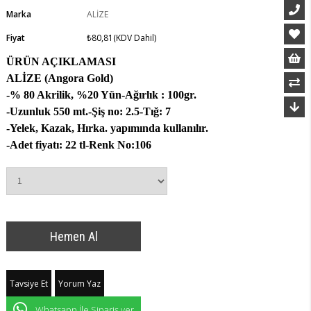
Marka
ALİZE
Fiyat
₺80,81
(KDV Dahil)
ÜRÜN AÇIKLAMASI
ALİZE (Angora Gold)
-% 80 Akrilik, %20 Yün
-Ağırlık : 100gr.
-Uzunluk 550 mt.
-Şiş no: 2.5
-Tığ: 7
-Yelek, Kazak, Hırka. yapımında kullanılır.
-Adet fiyatı: 22 tl
-Renk No:106
Tavsiye Et
Yorum Yaz
Whatsapp İle Sipariş ver