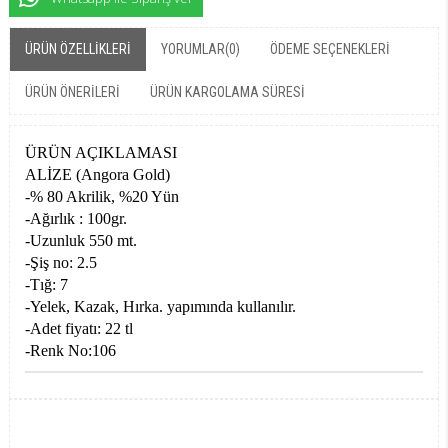
ÜRÜN ÖZELLIKLERI
YORUMLAR
(0)
ÖDEME SEÇENEKLERI
ÜRÜN ÖNERILERI
ÜRÜN KARGOLAMA SÜRESI
ÜRÜN AÇIKLAMASI
ALİZE (Angora Gold)
-% 80 Akrilik, %20 Yün
-Ağırlık : 100gr.
-Uzunluk 550 mt.
-Şiş no: 2.5
-Tığ: 7
-Yelek, Kazak, Hırka. yapımında kullanılır.
-Adet fiyatı: 22 tl
-Renk No:106