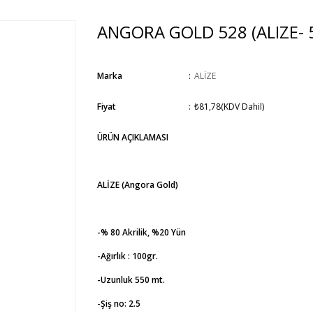
ANGORA GOLD 528
(ALIZE- 
Marka
:
ALİZE
Fiyat
:
₺81,78
(KDV Dahil)
ÜRÜN AÇIKLAMASI
ALİZE (Angora Gold)
-% 80 Akrilik, %20 Yün
-Ağırlık : 100gr.
-Uzunluk 550 mt.
-Şiş no: 2.5