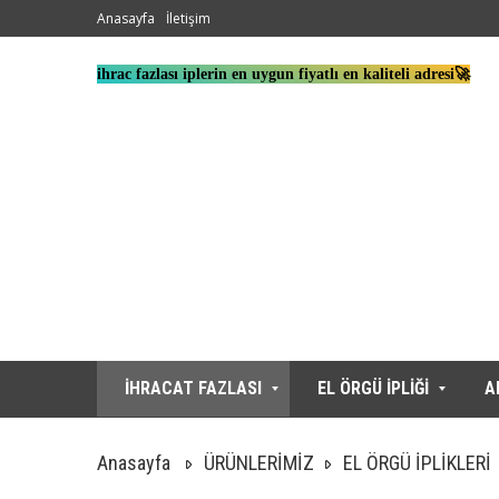
Anasayfa
İletişim
ihrac fazlası iplerin en uygun fiyatlı en kaliteli adresi🚀
İHRACAT FAZLASI
EL ÖRGÜ İPLİĞİ
A
Anasayfa
ÜRÜNLERİMİZ
EL ÖRGÜ İPLİKLERİ