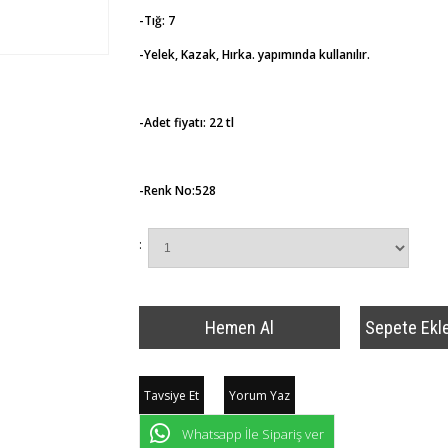
-Tığ: 7
-Yelek, Kazak, Hırka. yapımında kullanılır.
-Adet fiyatı: 22 tl
-Renk No:528
:
Tavsiye Et
Yorum Yaz
Whatsapp İle Sipariş ver