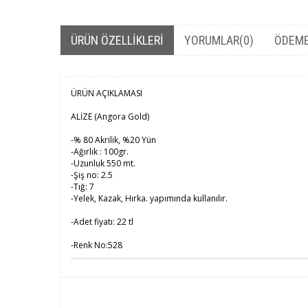
ÜRÜN ÖZELLIKLERI
YORUMLAR
(0)
ÖDEME
ÜRÜN AÇIKLAMASI
ALİZE (Angora Gold)
-% 80 Akrilik, %20 Yün
-Ağırlık : 100gr.
-Uzunluk 550 mt.
-Şiş no: 2.5
-Tığ: 7
-Yelek, Kazak, Hırka. yapımında kullanılır.
-Adet fiyatı: 22 tl
-Renk No:528